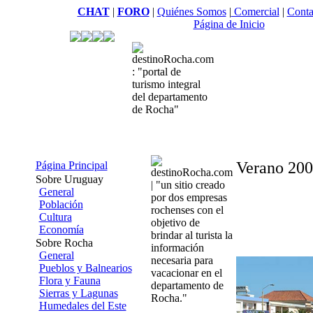
CHAT
|
FORO
|
Quiénes Somos
|
Comercial
|
Conta
Página de Inicio
Verano 200
Página Principal
Sobre Uruguay
General
Población
Cultura
Economía
Sobre Rocha
General
Pueblos y Balnearios
Flora y Fauna
Sierras y Lagunas
Humedales del Este