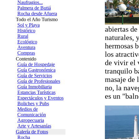
Naufragios...
Palmera de Butiá
Rocha desde Afuera
Todo el Año Turismo
Sol y Playa
abiertas de
Histórico
Rural
naturales, 
Ecológico
hermosas b
Aventura
Compras
los atracti
Contenido
de vivir el
Guía de Hospedaje
tranquilo b
Guía Gastronómica
Guía de Servicios
masaje de l
Guía de Profesionales
no, la nave
Guía Inmobiliaria
Estancias Turísticas
es un "baln
Espectáculos y Eventos
Boliches y Pubs
Medios de
Comunicación
Agropecuaria
Arte y Artesanías
Galería de Fotos
Rocha