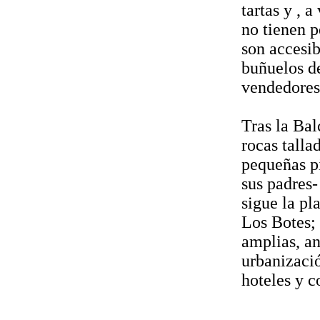
tartas y , 
no tienen p
son accesib
buñuelos d
vendedores
Tras la Bal
rocas talla
pequeñas pi
sus padres-
sigue la pl
Los Botes; 
amplias, an
urbanizació
hoteles y c