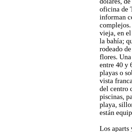
dólares, de
oficina de 
informan co
complejos.
vieja, en e
la bahía; q
rodeado de 
flores. Una
entre 40 y 
playas o so
vista franc
del centro 
piscinas, p
playa, sill
están equip
Los aparts 