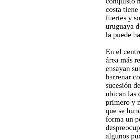
conquistó m
costa tien
fuertes y s
uruguaya de
la puede ha
En el centr
área más re
ensayan sus
barrenar co
sucesión de
ubican las 
primero y 
que se hund
forma un p
despreocupa
algunos pue