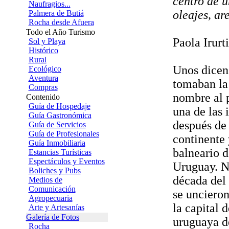
centro de u
Naufragios...
oleajes, ar
Palmera de Butiá
Rocha desde Afuera
Todo el Año Turismo
Paola Irurt
Sol y Playa
Histórico
Rural
Unos dicen 
Ecológico
Aventura
tomaban la 
Compras
nombre al p
Contenido
Guía de Hospedaje
una de las 
Guía Gastronómica
después de 
Guía de Servicios
Guía de Profesionales
continente 
Guía Inmobiliaria
balneario d
Estancias Turísticas
Espectáculos y Eventos
Uruguay. Na
Boliches y Pubs
década del 
Medios de
Comunicación
se uncieron
Agropecuaria
la capital 
Arte y Artesanías
Galería de Fotos
uruguaya de
Rocha