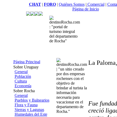
CHAT
|
FORO
|
Quiénes Somos
|
Comercial
|
Conta
Página de Inicio
La Paloma, 
Página Principal
Sobre Uruguay
General
Población
Cultura
Economía
Sobre Rocha
General
Pueblos y Balnearios
Fue fundada
Flora y Fauna
creció liga
Sierras y Lagunas
Humedales del Este