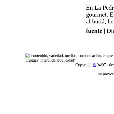
En La Pedr
gourmet. En
al butiá, h
fuente
| Di
Copyright
©
04/07 · de
un proyec