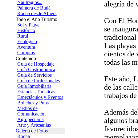
Naufragios...
alegría de v
Palmera de Butiá
Rocha desde Afuera
Todo el Año Turismo
Con El Horn
Sol y Playa
se inaugura
Histórico
Rural
tradicional
Ecológico
Las playas 
Aventura
Compras
cientos de 
Contenido
todas las m
Guía de Hospedaje
Guía Gastronómica
Guía de Servicios
Este año, 
Guía de Profesionales
de las call
Guía Inmobiliaria
Estancias Turísticas
trabajos de
Espectáculos y Eventos
Boliches y Pubs
Medios de
Además del
Comunicación
algunos bra
Agropecuaria
Arte y Artesanías
favorecido
Galería de Fotos
reemplazan
Rocha