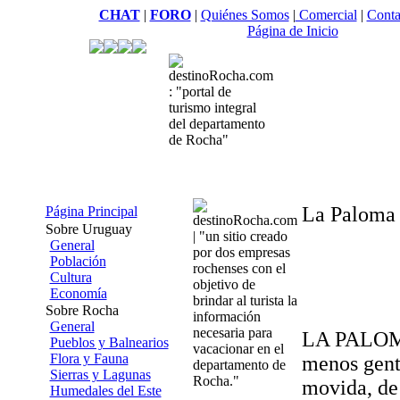
CHAT
|
FORO
|
Quiénes Somos
|
Comercial
|
Conta
Página de Inicio
La Paloma 
Página Principal
Sobre Uruguay
General
Población
Cultura
Economía
Sobre Rocha
General
LA PALOMA.
Pueblos y Balnearios
Flora y Fauna
menos gent
Sierras y Lagunas
movida, de 
Humedales del Este