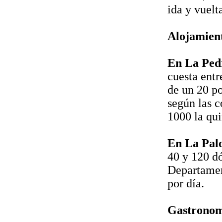
ida y vuel
Alojamien
En La Ped
cuesta entr
de un 20 po
según las 
1000 la qu
En La Pal
40 y 120 dó
Departament
por día.
Gastronom